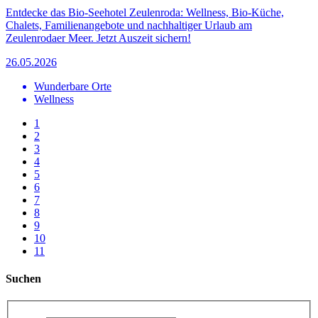
Entdecke das Bio-Seehotel Zeulenroda: Wellness, Bio-Küche,
Chalets, Familienangebote und nachhaltiger Urlaub am
Zeulenrodaer Meer. Jetzt Auszeit sichern!
26.05.2026
Wunderbare Orte
Wellness
1
2
3
4
5
6
7
8
9
10
11
Suchen