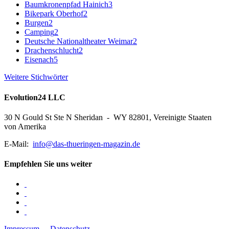
Baumkronenpfad Hainich
3
Bikepark Oberhof
2
Burgen
2
Camping
2
Deutsche Nationaltheater Weimar
2
Drachenschlucht
2
Eisenach
5
Weitere Stichwörter
Evolution24 LLC
30 N Gould St Ste N Sheridan - WY 82801, Vereinigte Staaten
von Amerika
E-Mail:
info@das-thueringen-magazin.de
Empfehlen Sie uns weiter
Impressum
-
Datenschutz